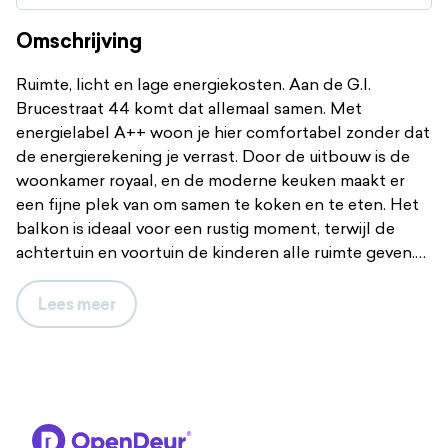
Omschrijving
Ruimte, licht en lage energiekosten. Aan de G.I.
Brucestraat 44 komt dat allemaal samen. Met
energielabel A++ woon je hier comfortabel zonder dat
de energierekening je verrast. Door de uitbouw is de
woonkamer royaal, en de moderne keuken maakt er
een fijne plek van om samen te koken en te eten. Het
balkon is ideaal voor een rustig moment, terwijl de
achtertuin en voortuin de kinderen alle ruimte geven.
Benieuwd? Plan eenvoudig een bezichtiging via ons
online platform.
Lees
meer
Ruimte voor iedereen
De woonkamer is tuingericht en prettig licht. Via de
deur naar de achtertuin lopen binnen en buiten
moeiteloos in elkaar over. Er is alle ruimte voor een
comfortabele zithoek én een grote eettafel waar je