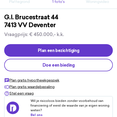
Plattegrond
1 foto's
Woningvideo
G.I. Brucestraat
44
7413 VV
Deventer
Vraagprijs
:
€ 450.000,-
k.k.
Plan een bezichtiging
Doe een bieding
Plan gratis hypotheekgespek
Plan gratis waardebepaling
Stel een vraag
Wil je risicoloos bieden zonder voorbehoud van
financiering of eerst de waarde van je eigen woning
weten?
Bel ons