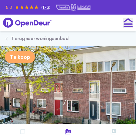
5.0
(
173
)
OpenDeur
Terug naar woningaanbod
Te koop