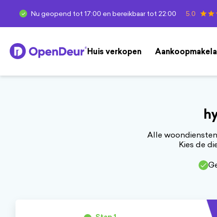
Nu geopend tot 17:00 en bereikbaar tot 22:00
5.0
OpenDeur
Huis verkopen
Aankoopmakela
hy
Alle woondiensten 
Kies de di
Ge
Woondiensten