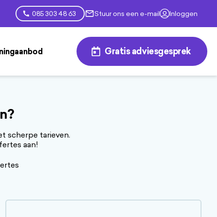
Stuur ons een e-mail
Inloggen
085 303 48 63
Gratis adviesgesprek
ingaanbod
en?
t scherpe tarieven.
fertes aan!
fertes