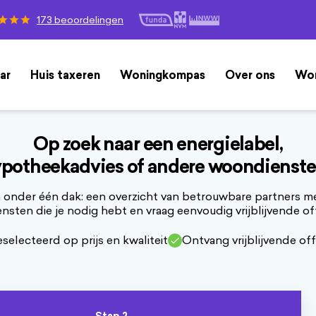
173 beoordelingen
ar
Huis taxeren
Woningkompas
Over ons
Won
Op zoek naar een energielabel,
potheekadvies of andere woondienst
onder één dak: een overzicht van betrouwbare partners me
ensten die je nodig hebt en vraag eenvoudig vrijblijvende of
selecteerd op prijs en kwaliteit
Ontvang vrijblijvende of