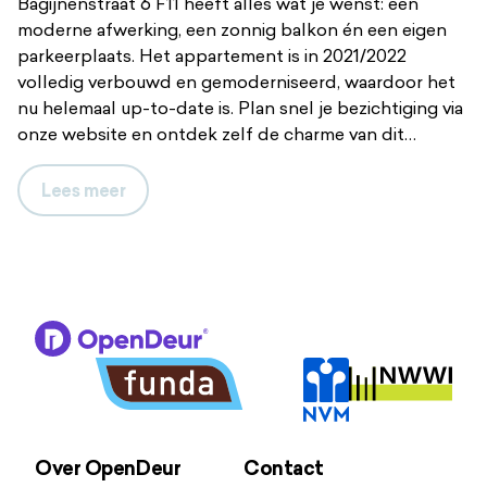
Bagijnenstraat 6 F11 heeft alles wat je wenst: een
moderne afwerking, een zonnig balkon én een eigen
parkeerplaats. Het appartement is in 2021/2022
volledig verbouwd en gemoderniseerd, waardoor het
nu helemaal up-to-date is. Plan snel je bezichtiging via
onze website en ontdek zelf de charme van dit
appartement!
Lees
meer
Comfort en luxe
De ruime woonkamer is voorzien van veel raampartijen
die zorgen voor een open en luchtig gevoel. Via de
openslaande deuren bereik je het balkon dat op het
zuidwesten ligt. Hier kun je heerlijk buiten zitten en
genieten van de zon. De moderne woonkeuken is
uitgerust met een L-vormige opstelling en
inbouwapparatuur zoals een inductiekookplaat met
geïntegreerd afzuigsysteem, combi stoomoven,
vaatwasser en koelkast. Daarnaast biedt het
Over OpenDeur
Contact
appartement twee slaapkamers, waaronder een master