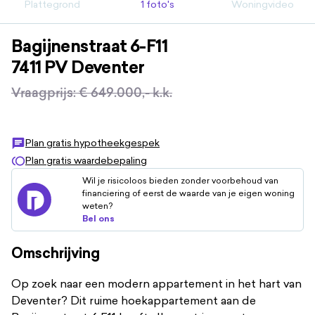
Plattegrond
1 foto's
Woningvideo
Bagijnenstraat
6
-F11
7411 PV
Deventer
Vraagprijs
:
€ 649.000,-
k.k.
Plan gratis hypotheekgespek
Plan gratis waardebepaling
Wil je risicoloos bieden zonder voorbehoud van
financiering of eerst de waarde van je eigen woning
weten?
Bel ons
Omschrijving
Op zoek naar een modern appartement in het hart van
Deventer? Dit ruime hoekappartement aan de