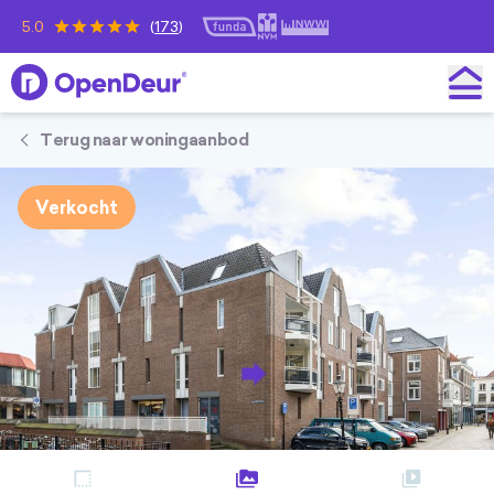
5.0
(
173
)
OpenDeur
Terug naar woningaanbod
Verkocht