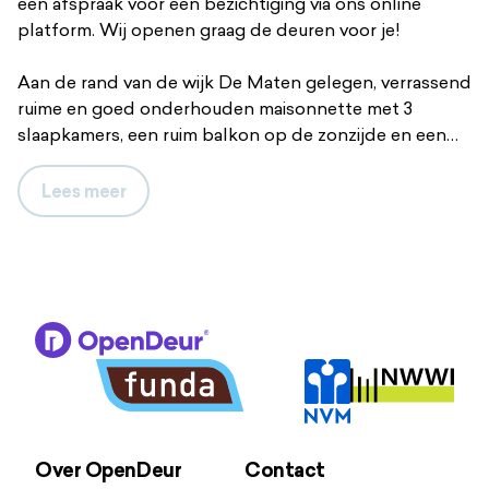
een afspraak voor een bezichtiging via ons online
platform. Wij openen graag de deuren voor je!
Aan de rand van de wijk De Maten gelegen, verrassend
ruime en goed onderhouden maisonnette met 3
slaapkamers, een ruim balkon op de zonzijde en een
berging. De woning is uitgevoerd in moderne
kleurstellingen, de woonkamer biedt veel privacy en
Lees
meer
de keuken is voorzien van inbouwapparatuur. Een
buitenkans om te wonen op een fijne locatie dichtbij
alle voorzieningen, op nog geen 10 minuten fietsen van
centrum van Apeldoorn en het NS-station.
Treinstation 8 min. fietsen | Snelweg afrit 8 min. rijden |
Supermarkt 1 min. fietsen | Bushalte 4 min. lopen |
Basisonderwijs 2 min. lopen | Kinderopvang 5 min.
lopen |
Over OpenDeur
Contact
INDELING