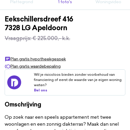
Plattegrond
1 foto's
Woningvideo
Eekschillersdreef
416
7328 LG
Apeldoorn
Vraagprijs
:
€ 225.000,-
k.k.
Plan gratis hypotheekgespek
Plan gratis waardebepaling
Wil je risicoloos bieden zonder voorbehoud van
financiering of eerst de waarde van je eigen woning
weten?
Bel ons
Omschrijving
Op zoek naar een speels appartement met twee
woonlagen en een zonnig dakterras? Maak dan snel