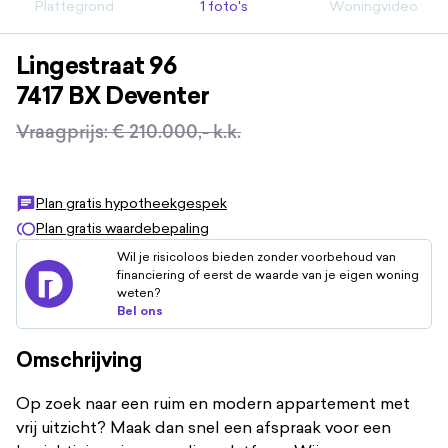
Plattegrond
1 foto's
Woningvideo
Lingestraat
96
7417 BX
Deventer
Vraagprijs
:
€ 210.000,-
k.k.
Plan gratis hypotheekgespek
Plan gratis waardebepaling
Wil je risicoloos bieden zonder voorbehoud van
financiering of eerst de waarde van je eigen woning
weten?
Bel ons
Omschrijving
Op zoek naar een ruim en modern appartement met
vrij uitzicht? Maak dan snel een afspraak voor een