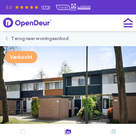
5.0
(
173
)
OpenDeur
Terug naar woningaanbod
Verkocht