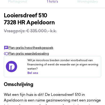
Plattegrond
1 foto's
Woningvideo
Looiersdreef
510
7328 HR
Apeldoorn
Vraagprijs
:
€ 335.000,-
k.k.
Plan gratis hypotheekgespek
Plan gratis waardebepaling
Wil je risicoloos bieden zonder voorbehoud van
financiering of eerst de waarde van je eigen woning
weten?
Bel ons
Omschrijving
Wat een fijn huis is dit! De Looiersdreef 510 in
Apeldoorn is een ruime gezinswoning met een zonnige