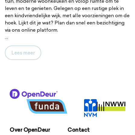
tuin, moderne woonkeuken en volop ruimte om te
leven en te genieten. Gelegen op een rustige plek in
een kindvriendelijke wijk, met alle voorzieningen om de
hoek. Lijkt dit je wat? Plan dan snel een bezichtiging
via ons online platform.
Ruimte om te leven én te genieten
Ruimte, licht en een fijne indeling – dat zijn de
Lees
meer
ingrediënten van deze tussenwoning. De woonkamer
ligt aan de achterzijde van de woning en is heerlijk licht
dankzij de grote raampartij. Hier kijk je uit op de
zonnige achtertuin en stap je zo naar buiten. Aan de
voorzijde is de moderne woonkeuken, voorzien van een
groot gasfornuis met afzuigkap, koelkast, magnetron,
vriezer, veel werkruimte en zelfs een aansluiting voor
de wasmachine. Een fijne plek waar koken en
gezelligheid samenkomen. De tuin is een echt
pluspunt. Dankzij de ligging op het zuiden pak je hier
Over OpenDeur
Contact
het grootste deel van de dag zon mee. Een ontbijt in