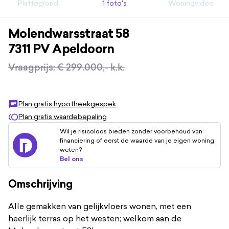
Plattegrond
1 foto's
Woningvideo
Molendwarsstraat
58
7311 PV
Apeldoorn
Vraagprijs
:
€ 299.000,-
k.k.
Plan gratis hypotheekgespek
Plan gratis waardebepaling
Wil je risicoloos bieden zonder voorbehoud van
financiering of eerst de waarde van je eigen woning
weten?
Bel ons
Omschrijving
Alle gemakken van gelijkvloers wonen, met een
heerlijk terras op het westen; welkom aan de