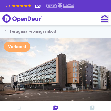
5.0
(
173
)
OpenDeur
Terug naar woningaanbod
Verkocht