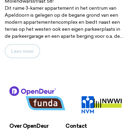
Molendwarsstraat 58!
Dit ruime 3-kamer appartement in het centrum van
Apeldoorn is gelegen op de begane grond van een
modern appartementencomplex en biedt naast een
terras op het westen ook een eigen parkeerplaats in
de parkeergarage en een aparte berging voor o.a. de
fietsen.
Lees
meer
Binnenshuis profiteer je van een ruime en bovenal
lichte woon-/eetkamer, complete keuken, twee
uitstekende slaapkamers en een verzorgde badkamer.
Word jij ook blij van al het bovenstaande? Plan dan
vandaag nog een bezichtiging!
Indeling
Begane grond
Over OpenDeur
Contact
Je komt het appartement binnen in de hal met