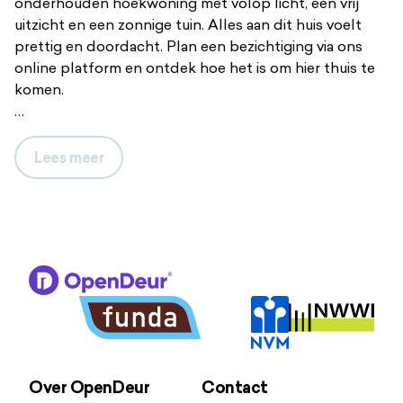
onderhouden hoekwoning met volop licht, een vrij
uitzicht en een zonnige tuin. Alles aan dit huis voelt
prettig en doordacht. Plan een bezichtiging via ons
online platform en ontdek hoe het is om hier thuis te
komen.
Een huis dat met je meedenkt
Zodra je binnenstapt, valt het daglicht van meerdere
Lees
meer
kanten naar binnen. Het is zo’n plek waar je vanzelf
even stilvalt, waar het binnen direct goed voelt. De
ruime woonkamer heeft plek voor een royale zithoek
en eettafel. De open keuken, recent vernieuwd, heeft
een moderne hoekopstelling met inbouwapparatuur
zoals een koelvriescombinatie, oven,
inductiekookplaat, afzuigkap en vaatwasser. Vanuit de
woonkamer is de zonnige achtertuin, gelegen op het
zuidoosten, bereikbaar. Hier vind je een fijn terras, een
houten berging en parkeergelegenheid direct achter
Over OpenDeur
Contact
de woning. Ook aan de voor- en zijkant is volop