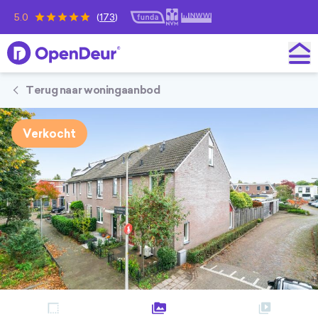
5.0
(
173
)
OpenDeur
Terug naar woningaanbod
Verkocht