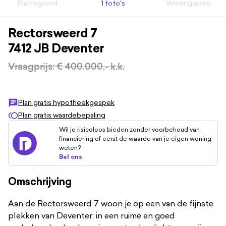
Plattegrond
1 foto's
Woningvideo
Rectorsweerd
7
7412 JB
Deventer
Vraagprijs
:
€ 400.000,-
k.k.
Plan gratis hypotheekgespek
Plan gratis waardebepaling
Wil je risicoloos bieden zonder voorbehoud van
financiering of eerst de waarde van je eigen woning
weten?
Bel ons
Omschrijving
Aan de Rectorsweerd 7 woon je op een van de fijnste
plekken van Deventer: in een ruime en goed