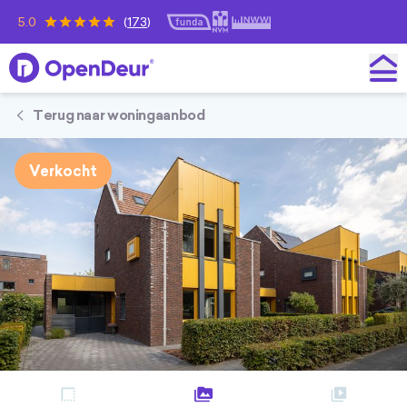
5.0
(
173
)
OpenDeur
Terug naar woningaanbod
Verkocht