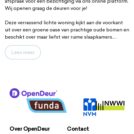
afspraak voor een bezichtiging via ons online platform.
Wij openen graag de deuren voor je!
Deze verrassend lichte woning kijkt aan de voorkant
uit over een groene oase van prachtige oude bomen en
beschikt over maar liefst vier ruime slaapkamers.
Doordat de aangebouwde garage volledig is
geïsoleerd en over veel lichtinval beschikt, is deze
Lees
meer
geschikt voor meerdere doeleinden. De zonnige en
onderhoudsarme tuin met meerdere terrassen, is fraai
aangelegd (2020) en ligt op het noordwesten.
De Romeyn de Hooghestraat is een autoluwe straat in
de wijk De Vijfhoek (deelplan Spikvoorde) en grenst
aan het natuurgebied van Landgoed de Bannink.
Winkelcentra, openbaar vervoer, scholen,
kinderopvang en sportfaciliteiten liggen op loop- of
fietsafstand.
Over OpenDeur
Contact