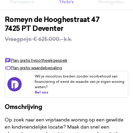
Plattegrond
1 foto's
Woningvideo
Romeyn de Hooghestraat
47
7425 PT
Deventer
Vraagprijs
:
€ 625.000,-
k.k.
Plan gratis hypotheekgespek
Plan gratis waardebepaling
Wil je risicoloos bieden zonder voorbehoud van
financiering of eerst de waarde van je eigen woning
weten?
Bel ons
Omschrijving
Op zoek naar een vrijstaande woning op een gewilde
en kindvriendelijke locatie? Maak dan snel een