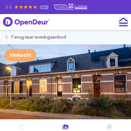
5.0
(
173
)
OpenDeur
Terug naar woningaanbod
Verkocht