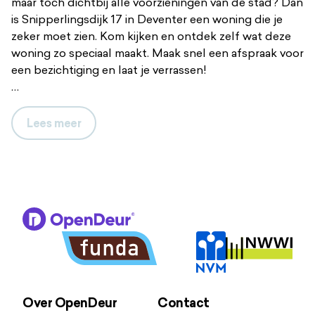
maar toch dichtbij alle voorzieningen van de stad? Dan
is Snipperlingsdijk 17 in Deventer een woning die je
zeker moet zien. Kom kijken en ontdek zelf wat deze
woning zo speciaal maakt. Maak snel een afspraak voor
een bezichtiging en laat je verrassen!
Sfeervolle leefruimtes
Bij binnenkomst in deze woning word je direct
Lees
meer
verwelkomd door de gezellige sfeer van de
woonkamer. De hoge plafonds en de hoge ramen
zorgen voor veel lichtinval. De sfeervolle woonkamer
beschikt bovendien over een aparte kantoorplek,
ideaal voor wie regelmatig thuis werkt. In het
souterrain vind je de ruime woonkeuken die van alle
gemakken is voorzien. Vanuit hier heb je toegang tot
de achtertuin, waar je heerlijk kunt ontspannen na een
lange dag. De badkamer op deze verdieping is
voorzien van een wastafelmeubel en douche.
Over OpenDeur
Contact