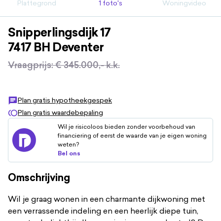
Plattegrond
1 foto's
Woningvideo
Snipperlingsdijk
17
7417 BH
Deventer
Vraagprijs
:
€ 345.000,-
k.k.
Plan gratis hypotheekgespek
Plan gratis waardebepaling
Wil je risicoloos bieden zonder voorbehoud van
financiering of eerst de waarde van je eigen woning
weten?
Bel ons
Omschrijving
Wil je graag wonen in een charmante dijkwoning met
een verrassende indeling en een heerlijk diepe tuin,